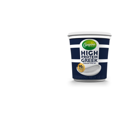
Campina High Protein
Greek 5% 1KG