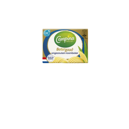
Campina Botergoud
Ongezouten Roomboter
125g Wikkel
SLUITEN