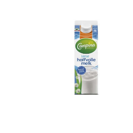
Campina Halfvolle
Melk 500ml