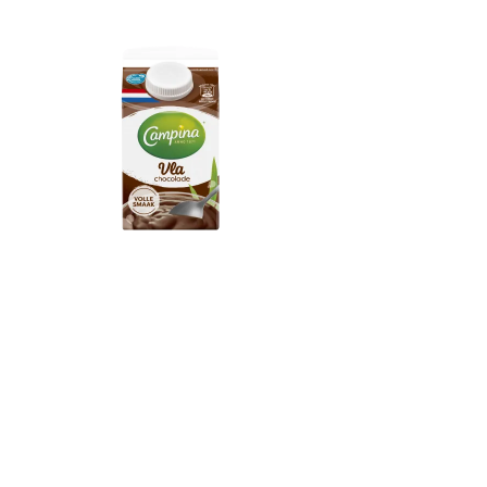
Campina Chocolade
Vla 500ml