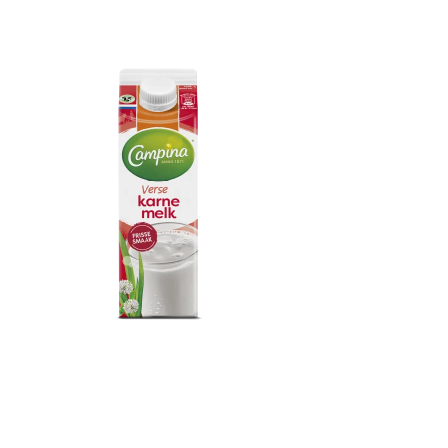
Campina Karnemelk
500ml