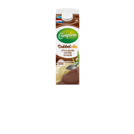
Campina Dubbelvla
Chocolade Vanille 1L