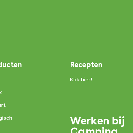
ducten
Recepten
Klik hier!
k
rt
Werken bij
gisch
Campina