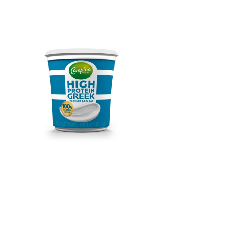
Campina High Protein
Greek 1,5% 1KG