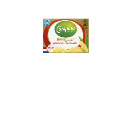
ch
ker
m
Campina Botergoud
Gezouten Roomboter
250g Wikkel
m