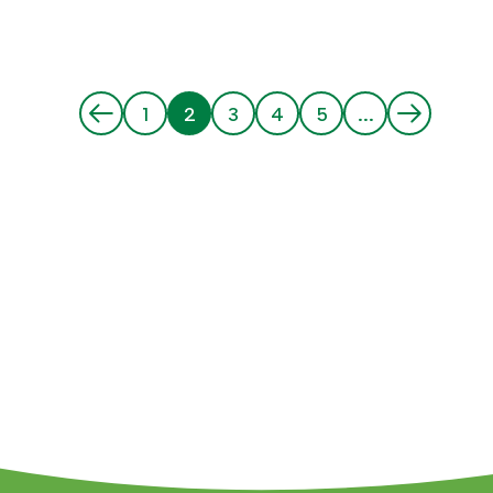
1
2
3
4
5
…
Pagina
Huidige
Pagina
Pagina
Pagina
pagina