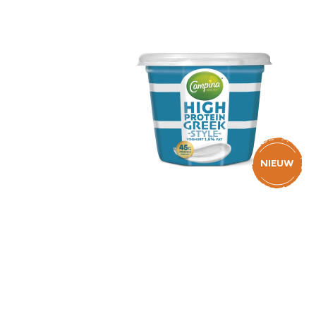
Biologis
Vla
Greek
Boter
NIEUW
LangLek
Kookroo
Campina High Protein
Greek Style Yoghurt
1,5% 450g
Slagroo