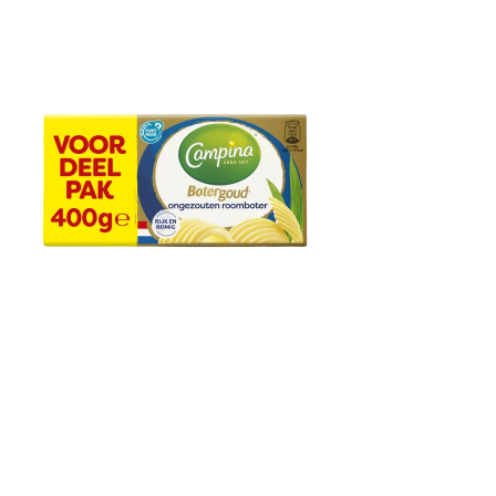
Campina Botergoud
Ongezouten Roomboter
400g Wikkel