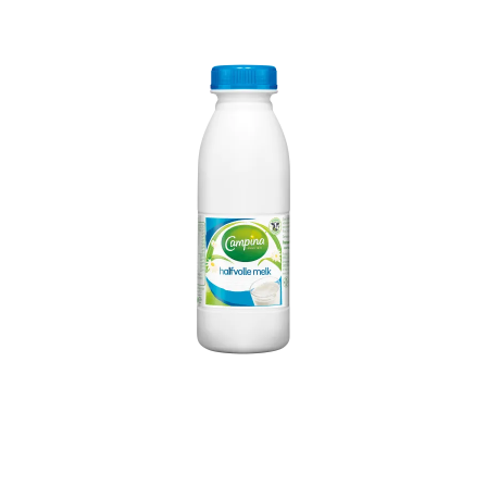
Campina Melk
Halfvolle 500 ml Fles