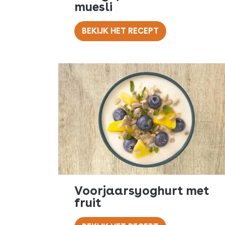
muesli
BEKIJK HET RECEPT
Voorjaarsyoghurt met
fruit