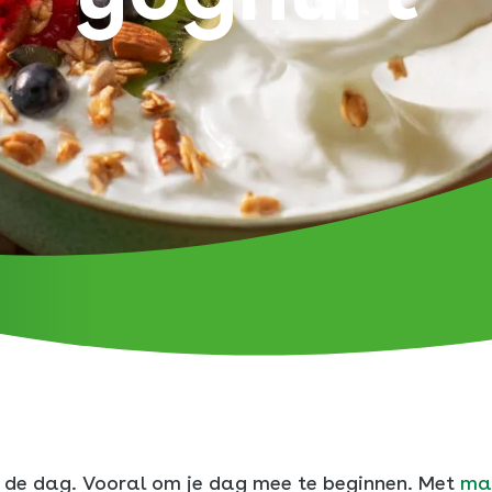
ch
ker
m
m
n de dag. Vooral om je dag mee te beginnen. Met
ma