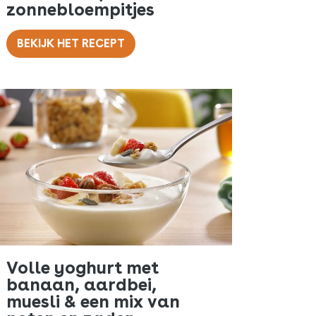
zonnebloempitjes
BEKIJK HET RECEPT
Volle yoghurt met
banaan, aardbei,
muesli & een mix van