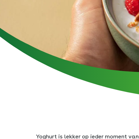
Biologis
Vla
Greek
Boter
LangLek
Kookroo
Slagroo
Yoghurt is lekker op ieder moment va