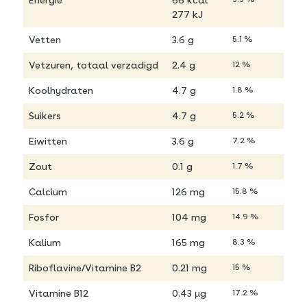
Energie
66 kcal
277 kJ
Vetten
3.6 g
5.1 %
Vetzuren, totaal verzadigd
2.4 g
12 %
Koolhydraten
4.7 g
1.8 %
Suikers
4.7 g
5.2 %
Eiwitten
3.6 g
7.2 %
Zout
0.1 g
1.7 %
Calcium
126 mg
15.8 %
Fosfor
104 mg
14.9 %
Kalium
165 mg
8.3 %
Riboflavine/Vitamine B2
0.21 mg
15 %
Vitamine B12
0.43 µg
17.2 %