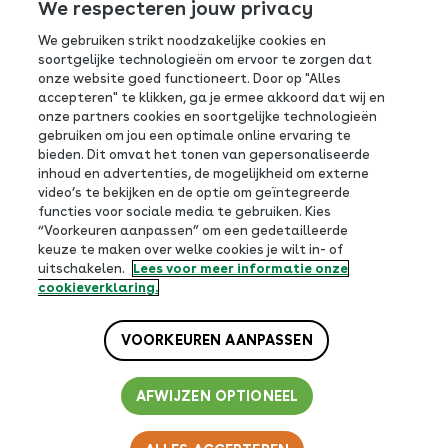
Consumentenservice FrieslandCampina:
We respecteren jouw privacy
We gebruiken strikt noodzakelijke cookies en
0800-0765
soortgelijke technologieën om ervoor te zorgen dat
onze website goed functioneert. Door op "Alles
Antwoordnummer 390
accepteren" te klikken, ga je ermee akkoord dat wij en
3800 VB Amersfoort
onze partners cookies en soortgelijke technologieën
gebruiken om jou een optimale online ervaring te
bieden. Dit omvat het tonen van gepersonaliseerde
inhoud en advertenties, de mogelijkheid om externe
video’s te bekijken en de optie om geïntegreerde
functies voor sociale media te gebruiken. Kies
Volg ons op social
“Voorkeuren aanpassen” om een gedetailleerde
keuze te maken over welke cookies je wilt in- of
uitschakelen.
Lees voor meer informatie onze
cookieverklaring.
VOORKEUREN AANPASSEN
AFWIJZEN OPTIONEEL
Footer
Privacy beleid
Cookiebeleid
Website-voorwaarden
Cookie instellingen
bottom
© 2026 | Campina