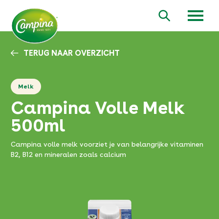
Overslaan
en
Zoeken
naar
de
inhoud
TERUG NAAR OVERZICHT
gaan
Melk
Campina Volle Melk
500ml
Campina volle melk voorziet je van belangrijke vitaminen
B2, B12 en mineralen zoals calcium