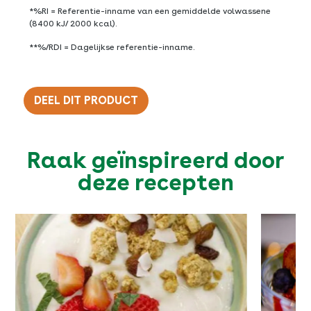
*%RI = Referentie-inname van een gemiddelde volwassene
(8400 kJ/ 2000 kcal).
**%/RDI = Dagelijkse referentie-inname.
DEEL DIT PRODUCT
Twitter
Raak geïnspireerd door
SLUITEN
Facebook
deze recepten
Pinterest
E-mail
Kopieer URL