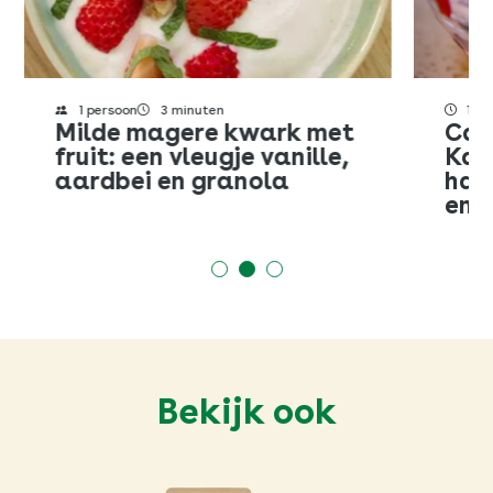
1 persoon
3 minuten
15 
Milde magere kwark met
Cam
fruit: een vleugje vanille,
Kai
aardbei en granola
hav
en r
Bekijk ook