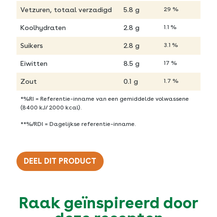
Vetzuren, totaal verzadigd
5.8 g
29 %
Koolhydraten
2.8 g
1.1 %
Suikers
2.8 g
3.1 %
Eiwitten
8.5 g
17 %
Zout
0.1 g
1.7 %
*%RI = Referentie-inname van een gemiddelde volwassene
(8400 kJ/ 2000 kcal).
**%/RDI = Dagelijkse referentie-inname.
DEEL DIT PRODUCT
Twitter
Raak geïnspireerd door
Facebook