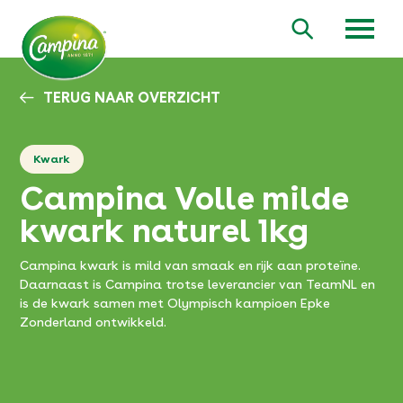
Overslaan
en
Zoeken
naar
de
inhoud
TERUG NAAR OVERZICHT
gaan
Kwark
Campina Volle milde
kwark naturel 1kg
Campina kwark is mild van smaak en rijk aan proteïne.
Daarnaast is Campina trotse leverancier van TeamNL en
is de kwark samen met Olympisch kampioen Epke
Zonderland ontwikkeld.