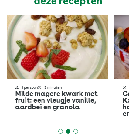
deze recepten
Pinterest
E-mail
Kopieer URL
SLUITEN
1 persoon
3 minuten
15 
Milde magere kwark met
Cam
fruit: een vleugje vanille,
Kai
aardbei en granola
hav
en r