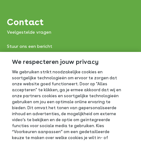
Contact
Veelgestelde vragen
Stuur ons een bericht
Consumentenservice FrieslandCampina:
We respecteren jouw privacy
We gebruiken strikt noodzakelijke cookies en
0800-0765
soortgelijke technologieën om ervoor te zorgen dat
onze website goed functioneert. Door op "Alles
Antwoordnummer 390
accepteren" te klikken, ga je ermee akkoord dat wij en
3800 VB Amersfoort
onze partners cookies en soortgelijke technologieën
gebruiken om jou een optimale online ervaring te
bieden. Dit omvat het tonen van gepersonaliseerde
inhoud en advertenties, de mogelijkheid om externe
video’s te bekijken en de optie om geïntegreerde
functies voor sociale media te gebruiken. Kies
Volg ons op social
“Voorkeuren aanpassen” om een gedetailleerde
keuze te maken over welke cookies je wilt in- of