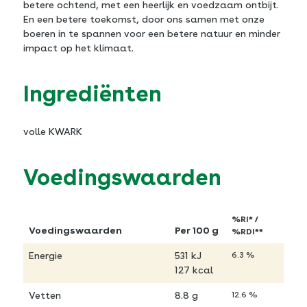
betere ochtend, met een heerlijk en voedzaam ontbijt.
En een betere toekomst, door ons samen met onze
boeren in te spannen voor een betere natuur en minder
impact op het klimaat.
Ingrediënten
volle KWARK
Voedingswaarden
%RI* /
Voedingswaarden
Per 100 g
%RDI**
Energie
531 kJ
6.3 %
127 kcal
Vetten
8.8 g
12.6 %