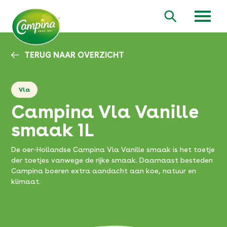
Overslaan
en
Zoeken
naar
de
inhoud
TERUG NAAR OVERZICHT
gaan
Vla
Campina Vla Vanille
smaak 1L
De oer-Hollandse Campina Vla Vanille smaak is het toetje
der toetjes vanwege de rijke smaak. Daarnaast besteden
Campina boeren extra aandacht aan koe, natuur en
klimaat.