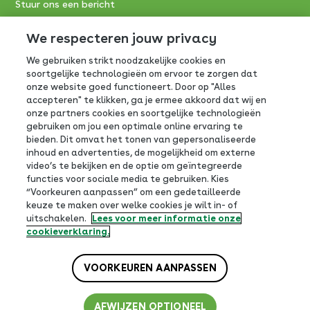
Stuur ons een bericht
Consumentenservice FrieslandCampina:
We respecteren jouw privacy
We gebruiken strikt noodzakelijke cookies en
0800-0765
soortgelijke technologieën om ervoor te zorgen dat
onze website goed functioneert. Door op "Alles
Antwoordnummer 390
accepteren" te klikken, ga je ermee akkoord dat wij en
3800 VB Amersfoort
onze partners cookies en soortgelijke technologieën
gebruiken om jou een optimale online ervaring te
bieden. Dit omvat het tonen van gepersonaliseerde
inhoud en advertenties, de mogelijkheid om externe
video’s te bekijken en de optie om geïntegreerde
functies voor sociale media te gebruiken. Kies
Volg ons op social
“Voorkeuren aanpassen” om een gedetailleerde
keuze te maken over welke cookies je wilt in- of
uitschakelen.
Lees voor meer informatie onze
cookieverklaring.
VOORKEUREN AANPASSEN
AFWIJZEN OPTIONEEL