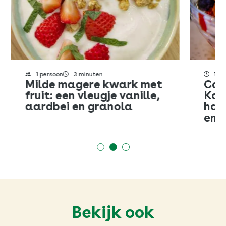
SLUITEN
1 persoon
3 minuten
15 
Milde magere kwark met
Cam
fruit: een vleugje vanille,
Kai
aardbei en granola
hav
en r
Bekijk ook