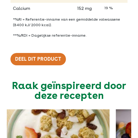
Calcium
152 mg
19 %
*%RI = Referentie-inname van een gemiddelde volwassene
(8400 kJ/ 2000 kcal).
**%/RDI = Dagelijkse referentie-inname.
DEEL DIT PRODUCT
Twitter
Raak geïnspireerd door
Facebook
deze recepten
Pinterest
E-mail
Kopieer URL