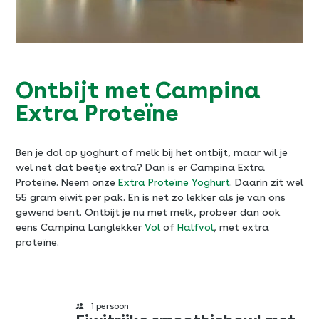
Ontbijt met Campina
Extra Proteïne
Ben je dol op yoghurt of melk bij het ontbijt, maar wil je
wel net dat beetje extra? Dan is er Campina Extra
Proteïne. Neem onze
Extra Proteïne Yoghurt
. Daarin zit wel
55 gram eiwit per pak. En is net zo lekker als je van ons
gewend bent. Ontbijt je nu met melk, probeer dan ook
eens Campina Langlekker
Vol
of
Halfvol
, met extra
proteïne.
1 persoon
1