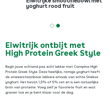
Overnight oats met
Ei
pindakaas, banaan en
yo
blauwe bessen
Eiwitrijk ontbijt met
High Protein Greek Style
Begin jouw ochtend pas echt lekker met Campina High
Protein Greek Style. Deze heerlijke, romige yoghurt heeft
de onweerstaanbaar lekkere smaak van echte Griekse
yoghurt. Het bevat 1,5% of 5% vet en is een natuurlijke
bron van proteïne. Voeg zelf je favoriete fruit en wat
granen toe en je bent klaar voor de dag.