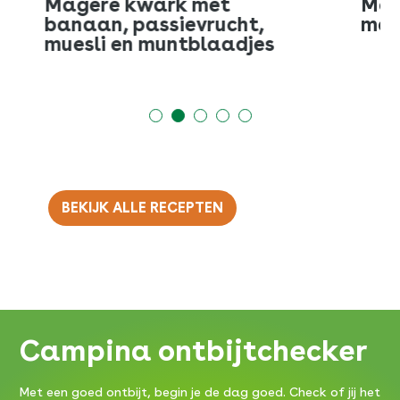
Magere milde kwark met
Vol
mango, peer & granola
ana
BEKIJK ALLE RECEPTEN
Campina ontbijtchecker
Met een goed ontbijt, begin je de dag goed. Check of jij het