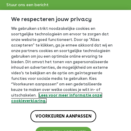
Stuur ons een bericht
Consumentenservice FrieslandCampina:
We respecteren jouw privacy
We gebruiken strikt noodzakelijke cookies en
0800-0765
soortgelijke technologieën om ervoor te zorgen dat
onze website goed functioneert. Door op "Alles
Antwoordnummer 390
accepteren" te klikken, ga je ermee akkoord dat wij en
3800 VB Amersfoort
onze partners cookies en soortgelijke technologieën
gebruiken om jou een optimale online ervaring te
bieden. Dit omvat het tonen van gepersonaliseerde
inhoud en advertenties, de mogelijkheid om externe
video’s te bekijken en de optie om geïntegreerde
functies voor sociale media te gebruiken. Kies
Volg ons op social
“Voorkeuren aanpassen” om een gedetailleerde
keuze te maken over welke cookies je wilt in- of
uitschakelen.
Lees voor meer informatie onze
cookieverklaring.
VOORKEUREN AANPASSEN