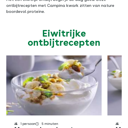
ontbijtrecepten met Campina kwark zitten van nature
boordevol proteïne.
Eiwitrijke
ontbijtrecepten
1 persoon
5 minuten
1 p