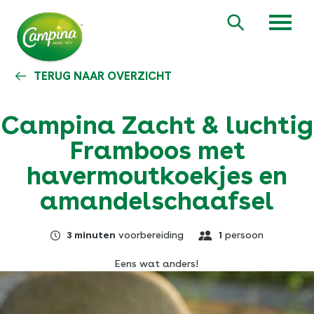
Overslaan
en
Zoeken
naar
de
inhoud
TERUG NAAR OVERZICHT
gaan
Campina Zacht & luchtig
Framboos met
havermoutkoekjes en
amandelschaafsel
3 minuten
voorbereiding
1
persoon
Eens wat anders!