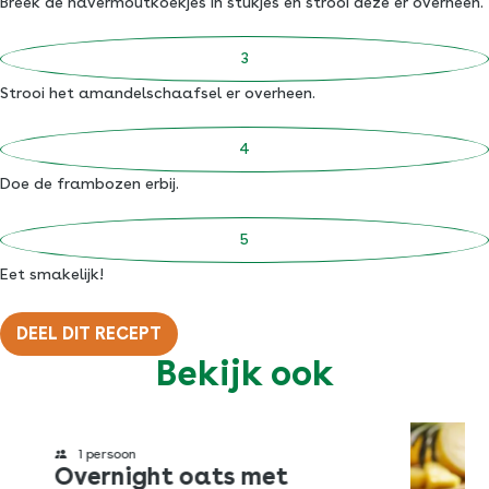
Breek de havermoutkoekjes in stukjes en strooi deze er overheen.
Strooi het amandelschaafsel er overheen.
Doe de frambozen erbij.
Eet smakelijk!
DEEL DIT RECEPT
Bekijk ook
Twitter
Facebook
1 persoon
Pinterest
Overnight oats met