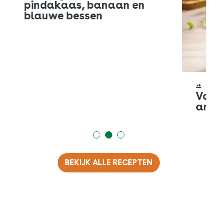
SLUITEN
pindakaas, banaan en
E-mail
blauwe bessen
Kopieer URL
1 p
Vol
ana
BEKIJK ALLE RECEPTEN