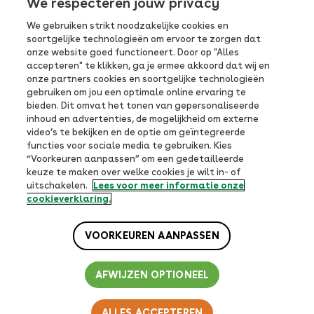
We respecteren jouw privacy
We gebruiken strikt noodzakelijke cookies en
0800-0765
soortgelijke technologieën om ervoor te zorgen dat
onze website goed functioneert. Door op "Alles
Antwoordnummer 390
accepteren" te klikken, ga je ermee akkoord dat wij en
3800 VB Amersfoort
onze partners cookies en soortgelijke technologieën
gebruiken om jou een optimale online ervaring te
bieden. Dit omvat het tonen van gepersonaliseerde
inhoud en advertenties, de mogelijkheid om externe
video’s te bekijken en de optie om geïntegreerde
functies voor sociale media te gebruiken. Kies
Volg ons op social
“Voorkeuren aanpassen” om een gedetailleerde
keuze te maken over welke cookies je wilt in- of
uitschakelen.
Lees voor meer informatie onze
cookieverklaring.
VOORKEUREN AANPASSEN
AFWIJZEN OPTIONEEL
Footer
Privacy beleid
Cookiebeleid
Website-voorwaarden
Cookie instellingen
bottom
© 2026 | Campina
ALLES ACCEPTEREN