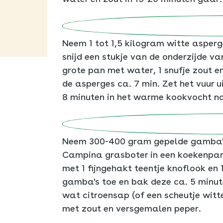
Neem 1 tot 1,5 kilogram witte asperg
snijd een stukje van de onderzijde va
grote pan met water, 1 snufje zout en
de asperges ca. 7 min. Zet het vuur u
8 minuten in het warme kookvocht n
Neem 300-400 gram gepelde gamba's v
Campina grasboter in een koekenpan en
met 1 fijngehakt teentje knoflook en 
SLUITEN
gamba's toe en bak deze ca. 5 minut
wat citroensap (of een scheutje wit
met zout en versgemalen peper.