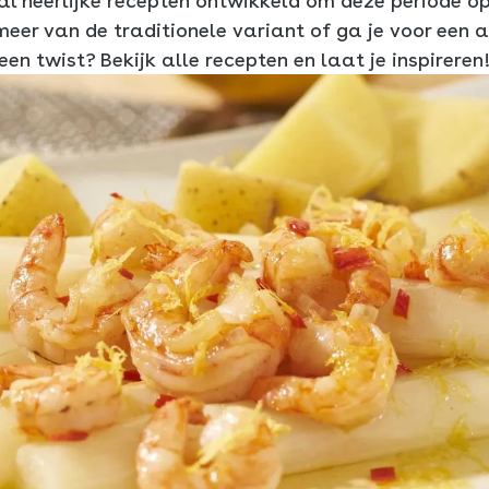
l heerlijke recepten ontwikkeld om deze periode o
eer van de traditionele variant of ga je voor een
ch
een twist? Bekijk alle recepten en laat je inspireren
ker
m
m