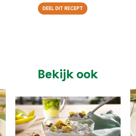
DEEL DIT RECEPT
Twitter
Facebook
Pinterest
E-mail
Bekijk ook
Kopieer URL