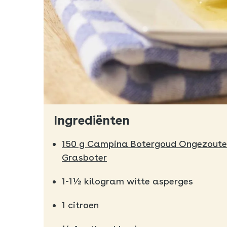
Ingrediënten
150 g Campina Botergoud Ongezout
Grasboter
1-1½ kilogram witte asperges
1 citroen