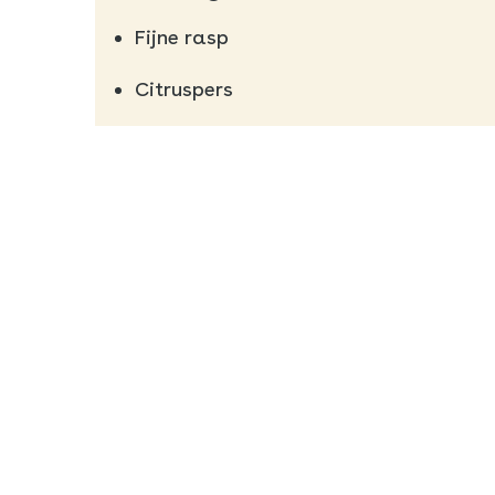
Fijne rasp
Citruspers