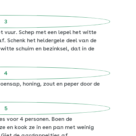
 vuur. Schep met een lepel het witte
f. Schenk het heldergele deel van de
witte schuim en bezinksel, dat in de
troensap, honing, zout en peper door de
es voor 4 personen. Boen de
ze en kook ze in een pan met weinig
 Giet de aardappeltjes af.