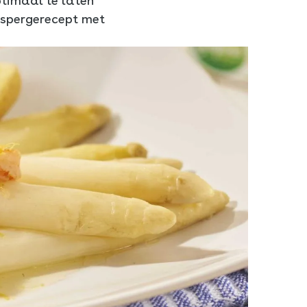
ptimaal te laten
 aspergerecept met
!