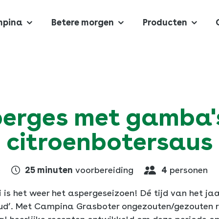
mpina
Betere morgen
Producten
haal van Campina
 betere morgen
ducten
en goed ontbijt
epten
en van Campina
m ontbijt
Extra Proteïne
hecker
erges met gamba'
citroenbotersaus
 Open Boerderijdagen
ng van eiwitten
High Protein Greek
ecepten
 Biologisch
met yoghurt
25 minuten
voorbereiding
4
personen
ni is het weer het aspergeseizoen! Dé tijd van het ja
oud’. Met Campina Grasboter ongezouten/gezouten