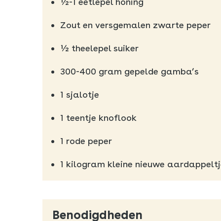
½-1 eetlepel honing
Zout en versgemalen zwarte peper
½ theelepel suiker
300-400 gram gepelde gamba’s
1 sjalotje
1 teentje knoflook
1 rode peper
1 kilogram kleine nieuwe aardappeltj
Benodigdheden