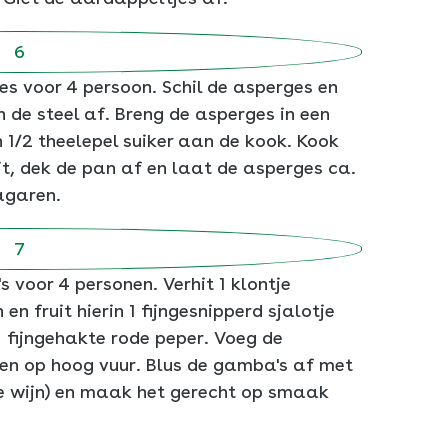
es voor 4 persoon. Schil de asperges en
n de steel af. Breng de asperges in een
 1/2 theelepel suiker aan de kook. Kook
it, dek de pan af en laat de asperges ca.
agaren.
oor 4 personen. Verhit 1 klontje
 fruit hierin 1 fijngesnipperd sjalotje
1 fijngehakte rode peper. Voeg de
en op hoog vuur. Blus de gamba's af met
te wijn) en maak het gerecht op smaak