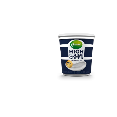
Campina High Protein
Greek 5% 1KG