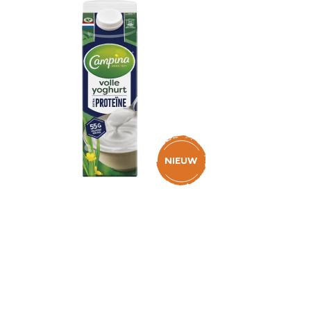
NIEUW
Campina Volle Yoghurt
Extra Proteïne 1L