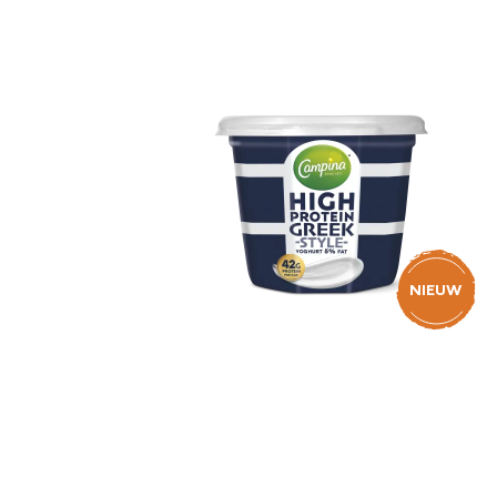
NIEUW
Campina High Protein
Greek Style Yoghurt 5%
450g