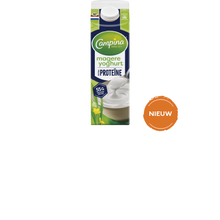
ch
NIEUW
ker
m
Campina Magere
Yoghurt Extra Proteïne
1L
m