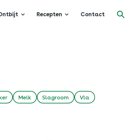
Ontbijt
Recepten
Contact
Zoeke
ker
Melk
Slagroom
Vla