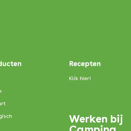
ducten
Recepten
Klik hier!
k
rt
Werken bij
gisch
Campina