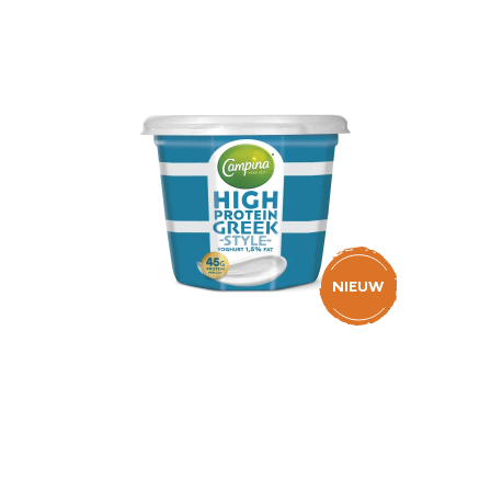
NIEUW
Campina High Protein
Greek Style Yoghurt
1,5% 450g