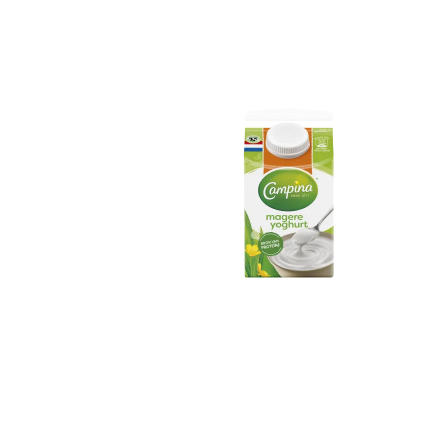
Campina Magere
Yoghurt 500ml