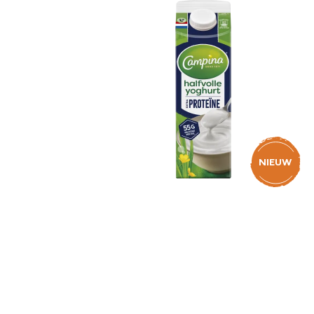
Biologis
Vla
Greek
Boter
NIEUW
LangLek
Kookroo
Campina Halfvolle
Yoghurt Extra Proteïne
1L
Slagroo