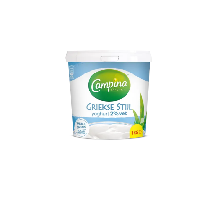
Campina Griekse Stijl
Yoghurt 2% Naturel 1kg
SLUITEN