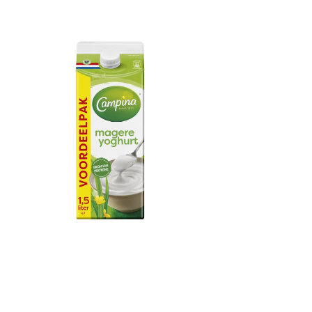
Campina Magere
Yoghurt 1.5L