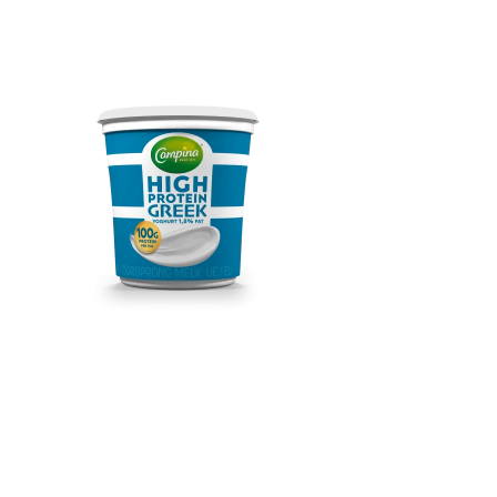
Campina High Protein
Greek 1,5% 1KG