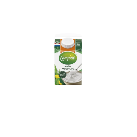
Campina Volle Yoghurt
500ml