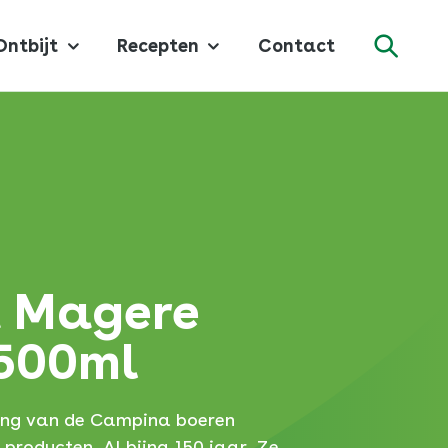
Ontbijt
Recepten
Contact
Zoeke
 Magere
500ml
ring van de Campina boeren
producten. Al bijna 150 jaar. Ze