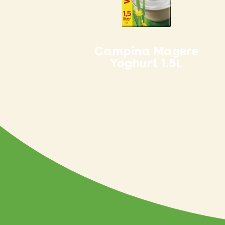
Campina Magere
Yoghurt 1.5L