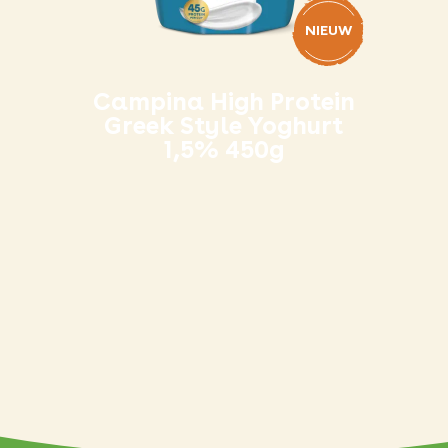
NIEUW
Campina High Protein
Greek Style Yoghurt
1,5% 450g