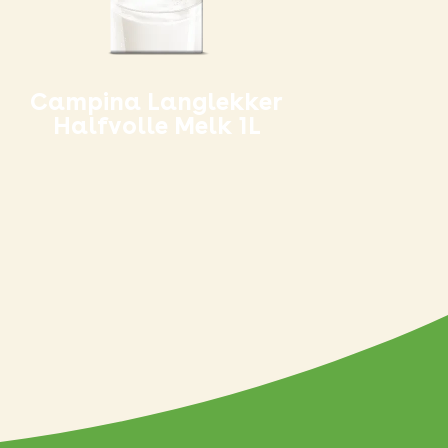
Campina Langlekker
Halfvolle Melk 1L