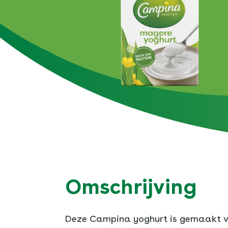
Biologis
Vla
Greek
Boter
LangLek
Kookroo
Slagroo
Omschrijving
Deze Campina yoghurt is gemaakt 