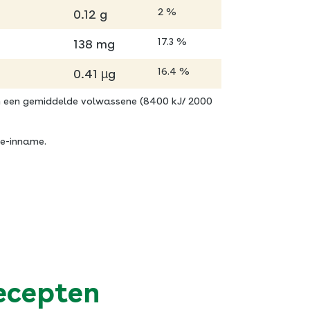
2 %
0.12 g
17.3 %
138 mg
16.4 %
0.41 µg
n een gemiddelde volwassene (8400 kJ/ 2000
ie-inname.
recepten