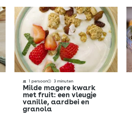
E-mail
Kopieer URL
SLUITEN
1 persoon
3 minuten
Milde magere kwark
met fruit: een vleugje
vanille, aardbei en
granola