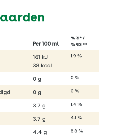
waarden
%RI* /
Per 100 ml
%RDI**
1.9 %
161 kJ
38 kcal
0 %
0 g
0 %
digd
0 g
1.4 %
3.7 g
4.1 %
3.7 g
8.8 %
4.4 g