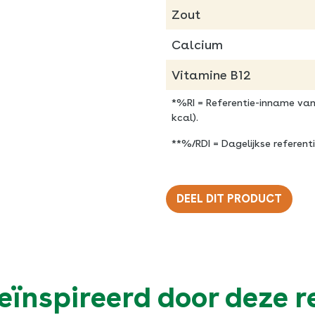
Zout
Calcium
Vitamine B12
*%RI = Referentie-inname va
kcal).
**%/RDI = Dagelijkse referent
DEEL DIT PRODUCT
Twitter
Facebook
ïnspireerd door deze 
Pinterest