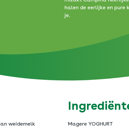
halen de eerlijke en pure 
ch
je.
ker
m
m
Ingrediënt
van weidemelk
Magere YOGHURT