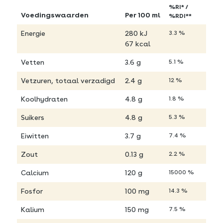
%RI* /
Voedingswaarden
Per 100 ml
%RDI**
Energie
280 kJ
3.3 %
67 kcal
Vetten
3.6 g
5.1 %
Vetzuren, totaal verzadigd
2.4 g
12 %
Koolhydraten
4.8 g
1.8 %
Suikers
4.8 g
5.3 %
Eiwitten
3.7 g
7.4 %
Zout
0.13 g
2.2 %
Calcium
120 g
15000 %
Fosfor
100 mg
14.3 %
Kalium
150 mg
7.5 %