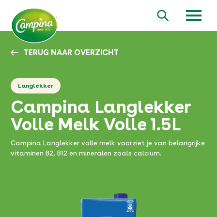
Overslaan
en
Zoeken
naar
de
inhoud
TERUG NAAR OVERZICHT
gaan
Langlekker
Campina Langlekker
Volle Melk Volle 1.5L
Campina Langlekker volle melk voorziet je van belangrijke
vitaminen B2, B12 en mineralen zoals calcium.