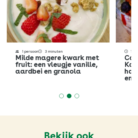
SLUITEN
1 persoon
3 minuten
15 
Milde magere kwark met
Cam
fruit: een vleugje vanille,
Kai
aardbei en granola
hav
en r
Bekijk ook