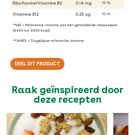
Riboflavine/Vitamine B2
0.14 mg
10 %
Vitamine B12
0.25 µg
10 %
*%RI = Referentie-inname van een gemiddelde volwassene
(8400 kJ/ 2000 kcal).
**%/RDI = Dagelijkse referentie-inname.
DEEL DIT PRODUCT
Twitter
Raak geïnspireerd door
Facebook
deze recepten
Pinterest
E-mail
Kopieer URL