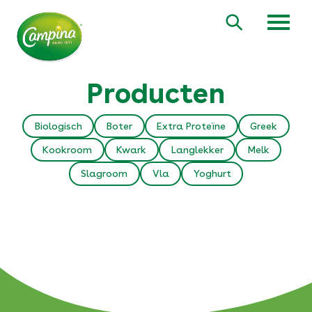
Overslaan
en
Zoeken
naar
de
inhoud
gaan
Producten
Biologisch
Boter
Extra Proteïne
Greek
Kookroom
Kwark
Langlekker
Melk
Slagroom
Vla
Yoghurt