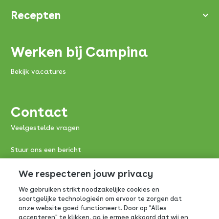
Recepten
Werken bij Campina
Bekijk vacatures
Contact
Veelgestelde vragen
Stuur ons een bericht
Consumentenservice FrieslandCampina:
We respecteren jouw privacy
We gebruiken strikt noodzakelijke cookies en
0800-0765
soortgelijke technologieën om ervoor te zorgen dat
onze website goed functioneert. Door op "Alles
Antwoordnummer 390
accepteren" te klikken, ga je ermee akkoord dat wij en